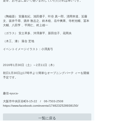
是非、おそばに置いて使いまわしていただければ幸いです。
（陶磁器） 安藤友紀、池田優子、叶谷 真一郎、清岡幸道、近藤
文、坂井千尋、酒井 敦志之、鈴木稔、岳中爽果、寺村光輔、冨本
大輔、八田亨 、平岡仁、村上雄一
（ガラス） 安土草多、沖澤康平、新田佳子、花岡央
（木工、漆） 落合 芝地
イベントイメージイラスト：小澤真弓
2016年1月30日（土）～2月11日（木）
初日1月30日は17時半より簡単なオープニングパーテ ィーを開催
予定です。
趣佳-syuca-
大阪市中央区谷町6-15-22 / 06-7503-2508
https://www.facebook.com/events/1746232528938150/
一覧に戻る