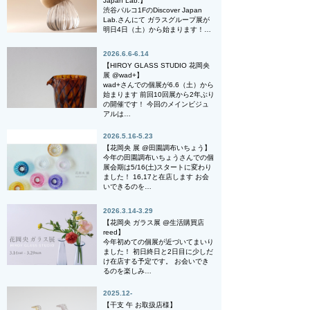
Japan Lab.】
渋谷パルコ1FのDiscover Japan
Lab.さんにて ガラスグループ展が
明日4日（土）から始まります！…
2026.6.6-6.14
【HIROY GLASS STUDIO 花岡央
展 @wad+】
wad+さんでの個展が6.6（土）から
始まります 前回10回展から2年ぶり
の開催です！ 今回のメインビジュ
アルは…
2026.5.16-5.23
【花岡央 展 @田園調布いちょう】
今年の田園調布いちょうさんでの個
展会期は5/16(土)スタートに変わり
ました！ 16,17と在店します お会
いできるのを…
2026.3.14-3.29
【花岡央 ガラス展 @生活購買店
reed】
今年初めての個展が近づいてまいり
ました！ 初日終日と2日目に少しだ
け在店する予定です。 お会いでき
るのを楽しみ…
2025.12-
【干支 午 お取扱店様】