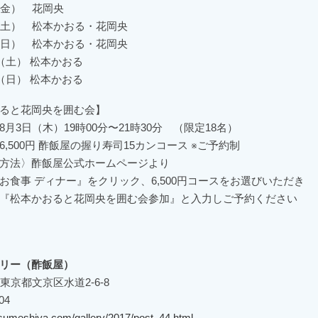
金） 花岡央
土） 松本かおる・花岡央
日） 松本かおる・花岡央
（土） 松本かおる
（日） 松本かおる
ると花岡央を囲む会】
月3日（木）19時00分〜21時30分 （限定18名）
,500円 酢飯屋の握り寿司15カンコース ※ご予約制
方法〉酢飯屋公式ホームページより
食事 ディナー』をクリック、6,500円コースをお選びいただき
『松本かおると花岡央を囲む会参加』と入力しご予約ください
リー（酢飯屋）
5 東京都文京区水道2-6-8
04
.sumeshiya.com/gallery/2017/post_44.html