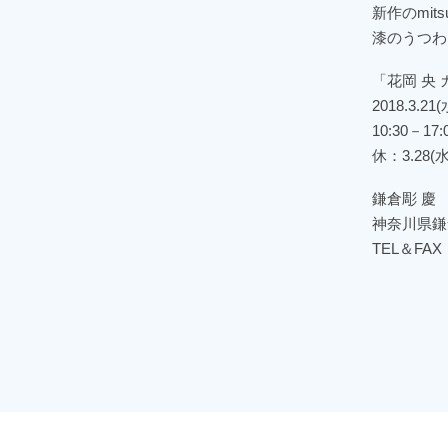
新作のmi
漆のうつわ
「花岡 央
2018.3.21
10:30－17:
休：3.28(
鎌倉彫 慶
神奈川県鎌
TEL＆FAX 