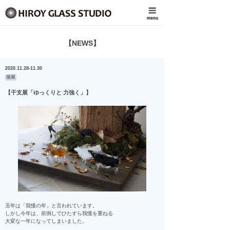
【NEWS】
2020.11.28-11.30
個展
【干支展「ゆっくりと 力強く」】
丑年は「我慢の年」と言われています。
しかし今年は、前倒しでひたすら我慢を重ねる
大変な一年になってしまいました。