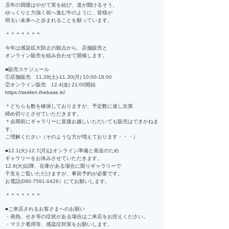
丑年の我慢はやがて実を結び、道が開けるそう。
ゆっくりと力強く前へ進む牛のように、皆様が
明るい未来へと歩まれることを願っています。
＊＊＊＊＊＊＊
今年は感染拡大防止の観点から、店舗販売と
オンライン販売を組み合わせて開催します。
■販売スケジュール
①店舗販売 11.28(土)-11.30(月) 10:00-18:00
②オンライン販売 12.4(金) 21:00開始
https://seiden.thebase.in/
＊どちらも数を確保しておりますが、予定数に達し次第
締め切りとさせていただきます。
＊会期前にギャラリーに直接お越しいただいても販売はできかねま
す。
ご理解ください（そのような方が増えております・・・）
■12.1(火)-12.7(月)はオンライン準備と発送のため
ギャラリーをお休みさせていただきます。
12.8(火)以降、在庫がある場合に限りギャラリーで
干支をご覧いただけますが、事前予約が必要です。
お電話(090-7591-0428）にてお願いします。
＊＊＊＊＊＊＊
■ご来店されるお客さまへのお願い
・発熱、せき等の症状がある場合はご来店をお控えください。
・マスク着用等、感染症対策をお願いします。