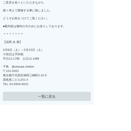
ご意見を色々といただきながら
様々考えて開催する事に致しました。
どうぞお気をつけてご覧ください。
■案内状は都内の方のみにお送りしております。
＊＊＊＊＊＊＊
【花岡 央 展】
5月8日（土）～5月15日（土）
※初日は予約制
平日12-17時 土日12-18時
千鳥
@utsuwa.chidori
〒101-0061
東京都千代田区神田三崎町3-10-5
原島第二ビル201Ａ
TEL 03-6906-8631
一覧に戻る
NEWS
ABOUT
WORKS
ACCESS
CONTACT
BLOG