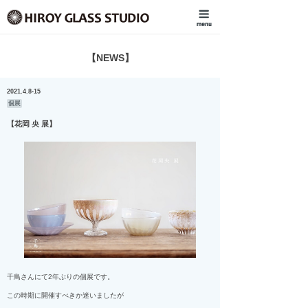
【NEWS】
2021.4.8-15
個展
【花岡 央 展】
千鳥さんにて2年ぶりの個展です。
この時期に開催すべきか迷いましたが